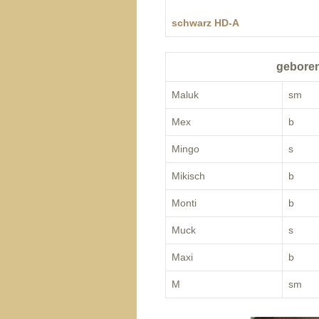
schwarz HD-A
geb
Maluk
sm
Mex
b
Mingo
s
Mikisch
b
Monti
b
Muck
s
Maxi
b
M
sm