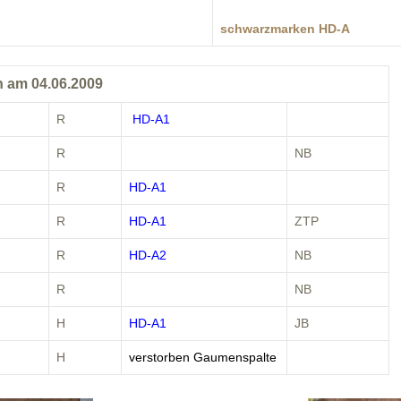
schwarzmarken HD-A
oren am 04.06.2009
R
HD-A1
R
NB
R
HD-A1
R
HD-A1
ZTP
R
HD-A2
NB
R
NB
H
HD-A1
JB
H
verstorben Gaumenspalte