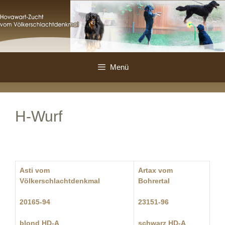
Zum
Inhalt
springen
Menü
H-Wurf
Asti vom
Artax vom
Völkerschlachtdenkmal
Bohrertal
20165-94
23151-96
blond HD-A
schwarz HD-A