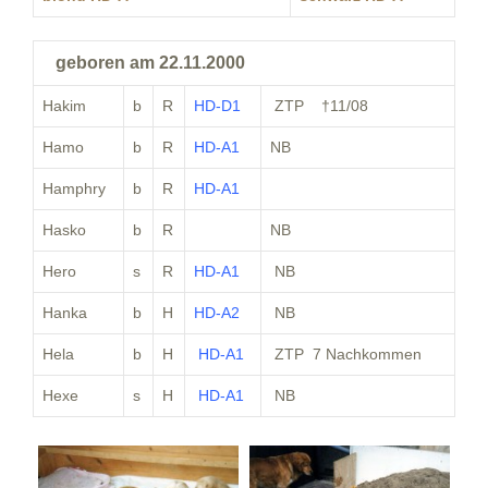
geboren am 22.11.2000
Hakim
b
R
HD-D1
ZTP †11/08
Hamo
b
R
HD-A1
NB
Hamphry
b
R
HD-A1
Hasko
b
R
NB
Hero
s
R
HD-A1
NB
Hanka
b
H
HD-A2
NB
Hela
b
H
HD-A1
ZTP 7 Nachkommen
Hexe
s
H
HD-A1
NB